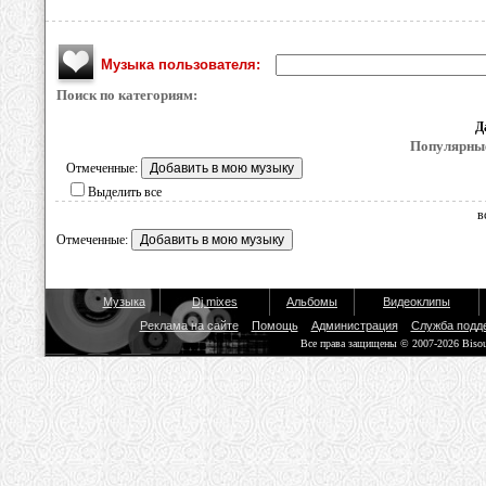
Музыка пользователя:
Поиск по категориям:
Д
Популярные
Отмеченные:
Выделить все
в
Отмеченные:
Музыка
Dj mixes
Альбомы
Видеоклипы
Реклама на сайте
Помощь
Администрация
Служба подд
Все права защищены © 2007-2026 Biso