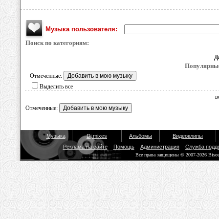
Музыка пользователя:
Поиск по категориям:
Д
Популярные
Отмеченные:
Выделить все
в
Отмеченные:
Музыка
Dj mixes
Альбомы
Видеоклипы
Реклама на сайте
Помощь
Администрация
Служба подд
Все права защищены © 2007-2026 Biso