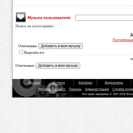
Музыка пользователя:
Поиск по категориям:
Д
Популярны
Отмеченные:
Выделить все
в
Отмеченные:
Музыка
Dj mixes
Альбомы
Видеоклипы
Реклама на сайте
Помощь
Администрация
Служба подд
Все права защищены © 2007-2026 Biso