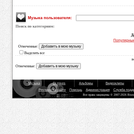
Музыка пользователя:
Поиск по категориям:
Д
Популярны
Отмеченные:
Выделить все
в
Отмеченные:
Музыка
Dj mixes
Альбомы
Видеоклипы
Реклама на сайте
Помощь
Администрация
Служба подд
Все права защищены © 2007-2026 Biso