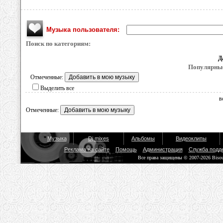
Музыка пользователя:
Поиск по категориям:
Д
Популярные
Отмеченные:
Выделить все
в
Отмеченные:
Музыка
Dj mixes
Альбомы
Видеоклипы
Реклама на сайте
Помощь
Администрация
Служба подд
Все права защищены © 2007-2026 Biso