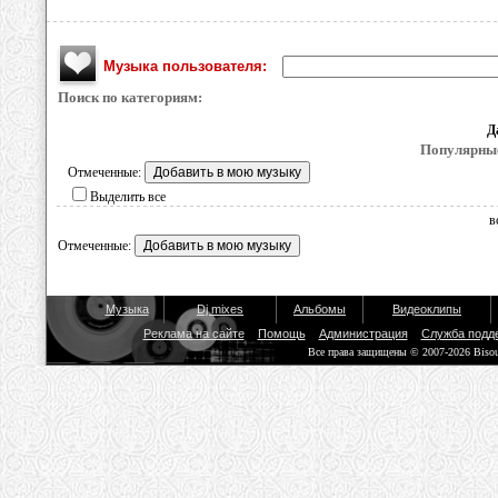
Музыка пользователя:
Поиск по категориям:
Д
Популярные
Отмеченные:
Выделить все
в
Отмеченные:
Музыка
Dj mixes
Альбомы
Видеоклипы
Реклама на сайте
Помощь
Администрация
Служба подд
Все права защищены © 2007-2026 Biso