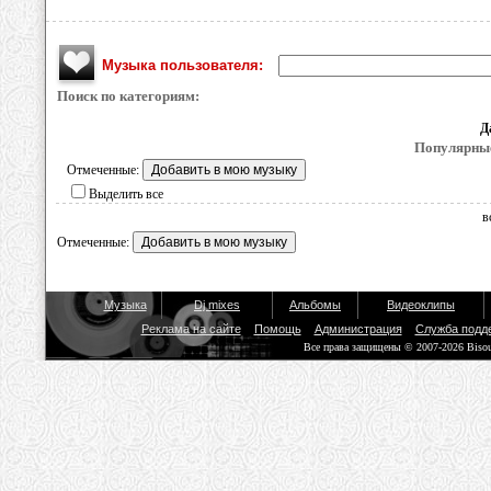
Музыка пользователя:
Поиск по категориям:
Д
Популярные
Отмеченные:
Выделить все
в
Отмеченные:
Музыка
Dj mixes
Альбомы
Видеоклипы
Реклама на сайте
Помощь
Администрация
Служба подд
Все права защищены © 2007-2026 Biso