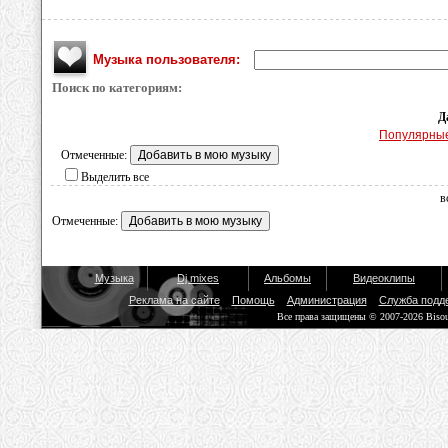
Музыка пользователя:
Поиск по категориям:
Д
Популярны
Отмеченные:
Выделить все
в
Отмеченные:
Музыка
Dj mixes
Альбомы
Видеоклипы
Реклама на сайте
Помощь
Администрация
Служба подд
Все права защищены © 2007-2026 Biso