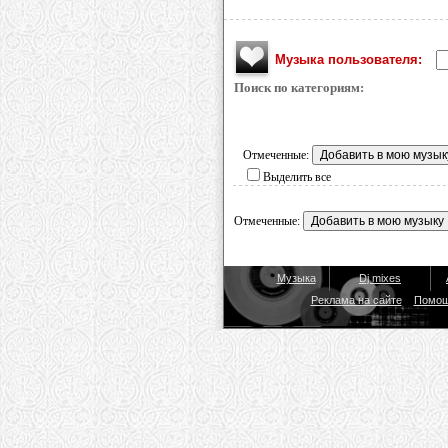
Музыка пользователя:
Поиск по категориям:
Отмеченные:
Выделить все
Отмеченные:
Музыка
Dj mixes
Реклама на сайте
Помо