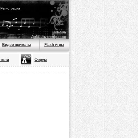
|
Регистрация
Помощь
Добавить в избранное
Видео приколы
Flash-игры
атели
Форум