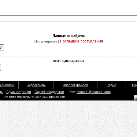
Данных не найдено
Популярные |
Последние поступления
всего одна страница
Альбомы
Видеоклипы
Каталог файлов
Радио
Ви
щь
Администрация
Служба поддержки
bisound@bisound.com
Почта:
Все права защищены © 2007-2026 Bisound.com