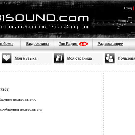
Вход
льбомы
Видеоклипы
Топ Радио
Радиостанции
Моя музыка
Моя страница
Пользов
67267
бщение пользователю
 сообщения пользователя