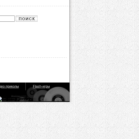
део приколы
Flash-игры