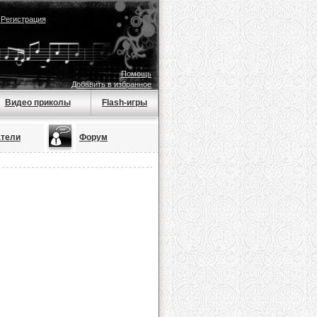
|
Регистрация
Помощь
Добавить в избранное
Видео приколы
Flash-игры
атели
Форум