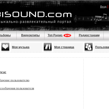
Вход
льбомы
Видеоклипы
Топ Радио
Радиостанции
Моя музыка
Моя страница
Пользов
ncuc
бщение пользователю
 сообщения пользователя