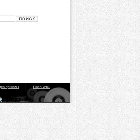
део приколы
Flash-игры