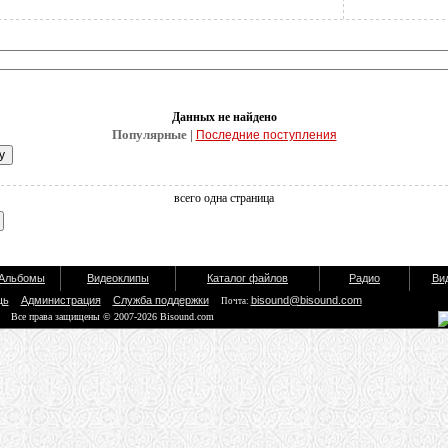
Данных не найдено
Популярные |
Последние поступления
всего одна страница
Альбомы
Видеоклипы
Каталог файлов
Радио
Ви
щь
Администрация
Служба поддержки
bisound@bisound.com
Почта:
Все права защищены © 2007-2026 Bisound.com