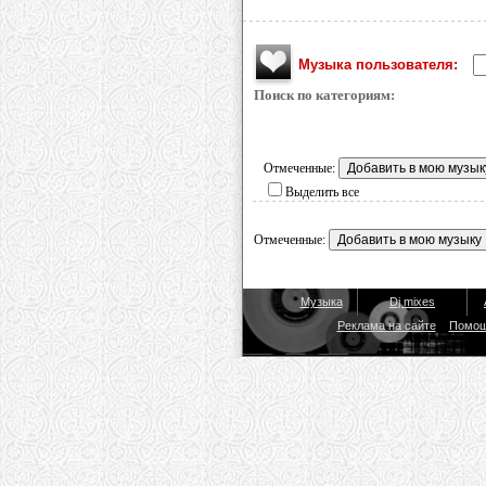
Музыка пользователя:
Поиск по категориям:
Отмеченные:
Выделить все
Отмеченные:
Музыка
Dj mixes
Реклама на сайте
Помо