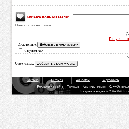
Музыка пользователя:
Поиск по категориям:
Д
Популярны
Отмеченные:
Выделить все
в
Отмеченные:
Музыка
Dj mixes
Альбомы
Видеоклипы
Реклама на сайте
Помощь
Администрация
Служба подд
Все права защищены © 2007-2026 Biso