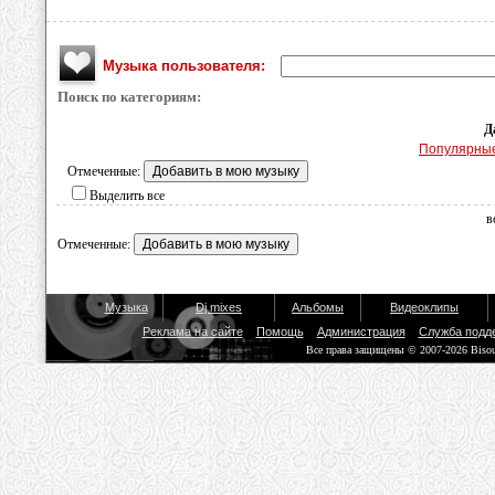
Музыка пользователя:
Поиск по категориям:
Д
Популярны
Отмеченные:
Выделить все
в
Отмеченные:
Музыка
Dj mixes
Альбомы
Видеоклипы
Реклама на сайте
Помощь
Администрация
Служба подд
Все права защищены © 2007-2026 Biso