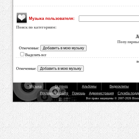
Музыка пользователя:
Поиск по категориям:
Д
Популярные
Отмеченные:
Выделить все
в
Отмеченные:
Музыка
Dj mixes
Альбомы
Видеоклипы
Реклама на сайте
Помощь
Администрация
Служба подд
Все права защищены © 2007-2026 Biso