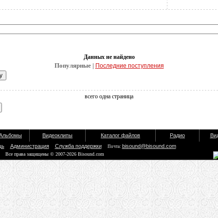
Данных не найдено
Популярные |
Последние поступления
всего одна страница
Альбомы
Видеоклипы
Каталог файлов
Радио
Ви
щь
Администрация
Служба поддержки
bisound@bisound.com
Почта:
Все права защищены © 2007-2026 Bisound.com