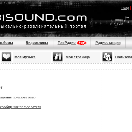
Вход
льбомы
Видеоклипы
Топ Радио
Радиостанции
Моя музыка
Моя страница
Пользов
57
бщение пользователю
 сообщения пользователя