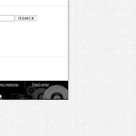
део приколы
Flash-игры