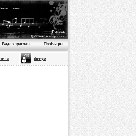
|
Регистрация
Помощь
Добавить в избранное
Видео приколы
Flash-игры
атели
Форум