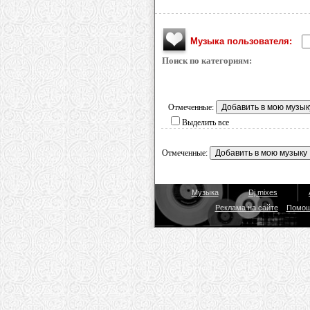
Музыка пользователя:
Поиск по категориям:
Отмеченные:
Выделить все
Отмеченные:
Музыка
Dj mixes
Реклама на сайте
Помо