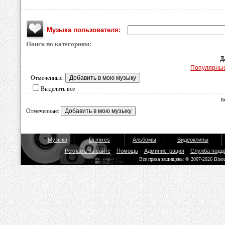
Музыка пользователя:
Поиск по категориям:
Д
Популярны
Отмеченные:
Выделить все
в
Отмеченные:
Музыка
Dj mixes
Альбомы
Видеоклипы
Реклама на сайте
Помощь
Администрация
Служба подд
Все права защищены © 2007-2026 Biso