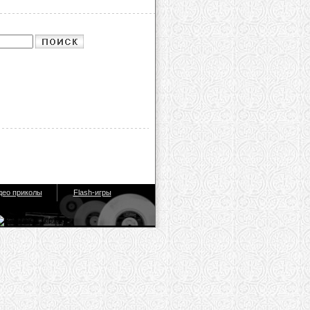
део приколы
Flash-игры