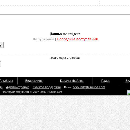
Данных не найдено
Популярные |
Последние поступления
всего одна страница
Альбомы
Видеоклипы
Каталог файлов
Радио
Ви
щь
Администрация
Служба поддержки
bisound@bisound.com
Почта:
Все права защищены © 2007-2026 Bisound.com