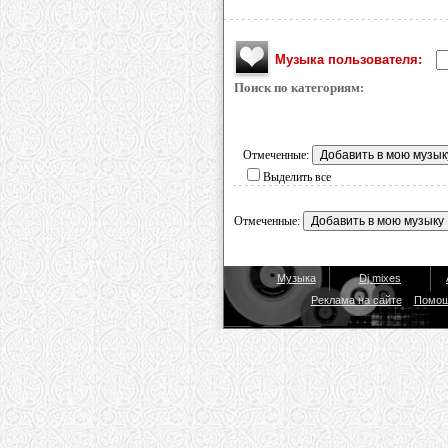
Музыка пользователя:
Поиск по категориям:
Отмеченные:
Выделить все
Отмеченные:
Музыка
Dj mixes
Реклама на сайте
Помо