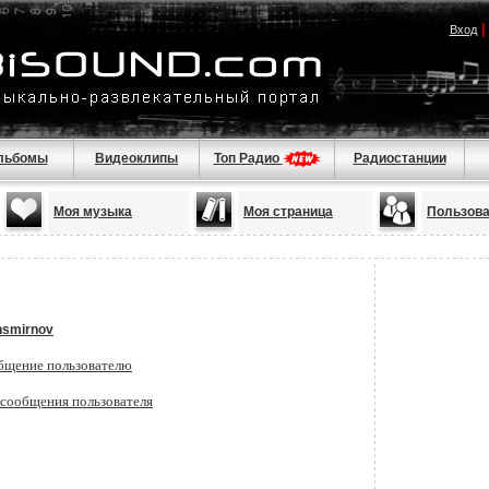
Вход
льбомы
Видеоклипы
Топ Радио
Радиостанции
Моя музыка
Моя страница
Пользов
smirnov
бщение пользователю
 сообщения пользователя