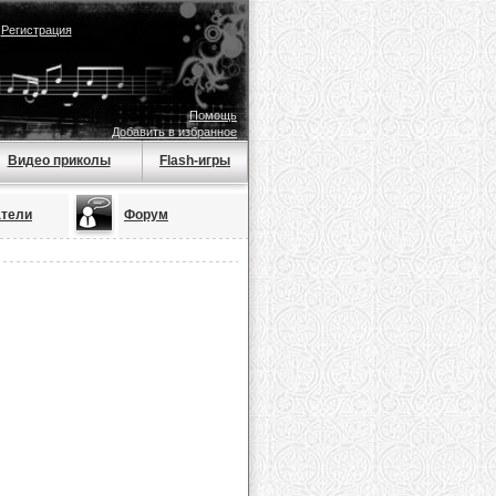
|
Регистрация
Помощь
Добавить в избранное
Видео приколы
Flash-игры
атели
Форум