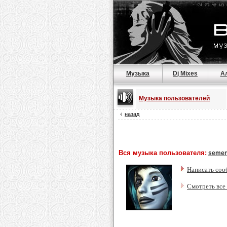
Музыка
Dj Mixes
А
Музыка пользователей
назад
Вся музыка пользователя:
semen
Написать соо
Смотреть все