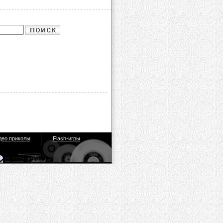
део приколы
Flash-игры