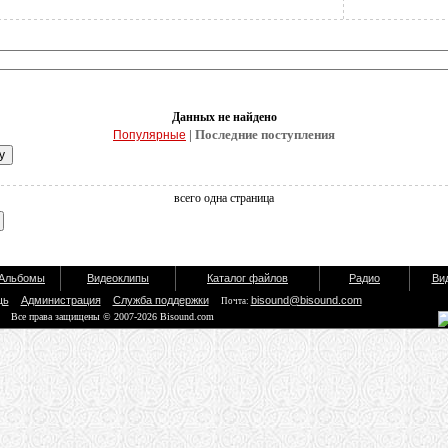
Данных не найдено
| Последние поступления
Популярные
всего одна страница
Альбомы
Видеоклипы
Каталог файлов
Радио
Ви
щь
Администрация
Служба поддержки
bisound@bisound.com
Почта:
Все права защищены © 2007-2026 Bisound.com