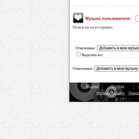
Музыка пользователя:
Поиск по категориям:
Отмеченные:
Выделить все
Отмеченные:
Музыка
Dj mixes
Реклама на сайте
Помо