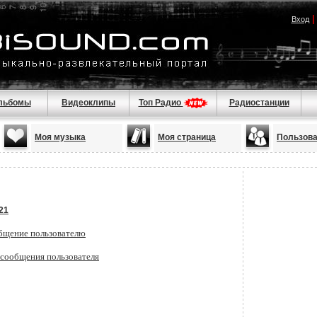
Вход
льбомы
Видеоклипы
Топ Радио
Радиостанции
Моя музыка
Моя страница
Пользов
21
бщение пользователю
 сообщения пользователя