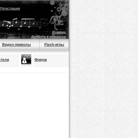
|
Регистрация
Помощь
Добавить в избранное
Видео приколы
Flash-игры
атели
Форум