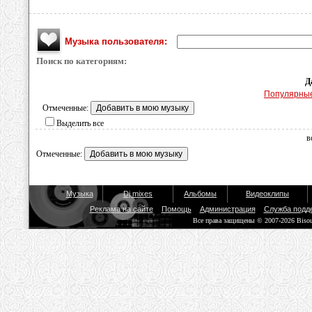
Музыка пользователя:
Поиск по категориям:
Д
Популярны
Отмеченные:
Выделить все
в
Отмеченные:
Музыка
Dj mixes
Альбомы
Видеоклипы
Реклама на сайте
Помощь
Администрация
Служба подд
Все права защищены © 2007-2026 Biso