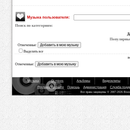
Музыка пользователя:
Поиск по категориям:
Д
Популярные
Отмеченные:
Выделить все
в
Отмеченные:
Музыка
Dj mixes
Альбомы
Видеоклипы
Реклама на сайте
Помощь
Администрация
Служба подд
Все права защищены © 2007-2026 Biso