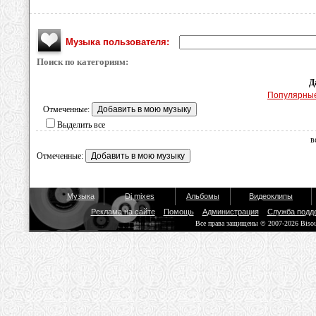
Музыка пользователя:
Поиск по категориям:
Д
Популярны
Отмеченные:
Выделить все
в
Отмеченные:
Музыка
Dj mixes
Альбомы
Видеоклипы
Реклама на сайте
Помощь
Администрация
Служба подд
Все права защищены © 2007-2026 Biso