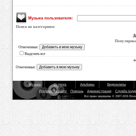
Музыка пользователя:
Поиск по категориям:
Д
Популярные
Отмеченные:
Выделить все
в
Отмеченные:
Музыка
Dj mixes
Альбомы
Видеоклипы
Реклама на сайте
Помощь
Администрация
Служба подд
Все права защищены © 2007-2026 Biso