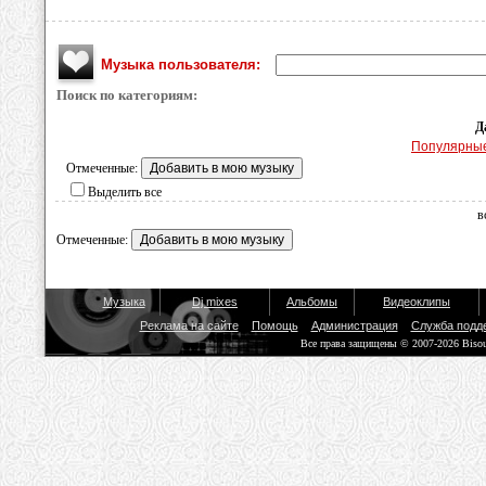
Музыка пользователя:
Поиск по категориям:
Д
Популярны
Отмеченные:
Выделить все
в
Отмеченные:
Музыка
Dj mixes
Альбомы
Видеоклипы
Реклама на сайте
Помощь
Администрация
Служба подд
Все права защищены © 2007-2026 Biso