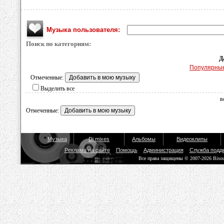
Музыка пользователя:
Поиск по категориям:
Д
Популярны
Отмеченные:
Выделить все
в
Отмеченные:
Музыка
Dj mixes
Альбомы
Видеоклипы
Реклама на сайте
Помощь
Администрация
Служба подд
Все права защищены © 2007-2026 Biso