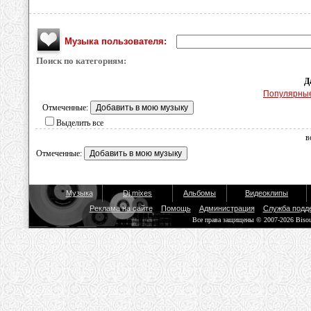
Музыка пользователя:
Поиск по категориям:
Д
Популярны
Отмеченные:
Выделить все
в
Отмеченные:
Музыка
Dj mixes
Альбомы
Видеоклипы
Реклама на сайте
Помощь
Администрация
Служба подд
Все права защищены © 2007-2026 Biso