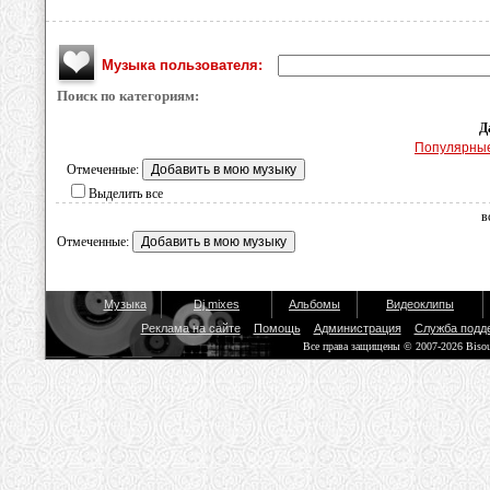
Музыка пользователя:
Поиск по категориям:
Д
Популярны
Отмеченные:
Выделить все
в
Отмеченные:
Музыка
Dj mixes
Альбомы
Видеоклипы
Реклама на сайте
Помощь
Администрация
Служба подд
Все права защищены © 2007-2026 Biso