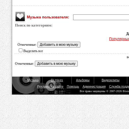
Музыка пользователя:
Поиск по категориям:
Д
Популярны
Отмеченные:
Выделить все
в
Отмеченные:
Музыка
Dj mixes
Альбомы
Видеоклипы
Реклама на сайте
Помощь
Администрация
Служба подд
Все права защищены © 2007-2026 Biso