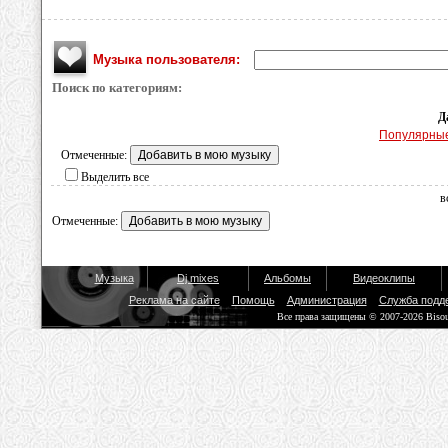
Музыка пользователя:
Поиск по категориям:
Д
Популярны
Отмеченные:
Выделить все
в
Отмеченные:
Музыка
Dj mixes
Альбомы
Видеоклипы
Реклама на сайте
Помощь
Администрация
Служба подд
Все права защищены © 2007-2026 Biso