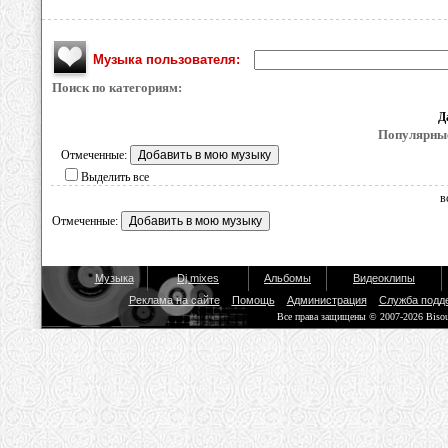
Музыка пользователя:
Поиск по категориям:
Д
Популярные
Отмеченные:
Выделить все
в
Отмеченные:
Музыка
Dj mixes
Альбомы
Видеоклипы
Реклама на сайте
Помощь
Администрация
Служба подд
Все права защищены © 2007-2026 Biso