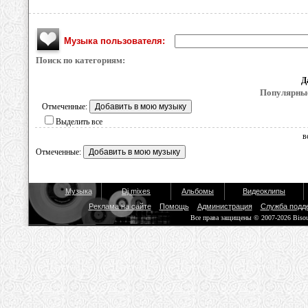
Музыка пользователя:
Поиск по категориям:
Д
Популярные
Отмеченные:
Выделить все
в
Отмеченные:
Музыка
Dj mixes
Альбомы
Видеоклипы
Реклама на сайте
Помощь
Администрация
Служба подд
Все права защищены © 2007-2026 Biso