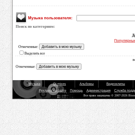
Музыка пользователя:
Поиск по категориям:
Д
Популярны
Отмеченные:
Выделить все
в
Отмеченные:
Музыка
Dj mixes
Альбомы
Видеоклипы
Реклама на сайте
Помощь
Администрация
Служба подд
Все права защищены © 2007-2026 Biso