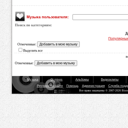
Музыка пользователя:
Поиск по категориям:
Д
Популярны
Отмеченные:
Выделить все
в
Отмеченные:
Музыка
Dj mixes
Альбомы
Видеоклипы
Реклама на сайте
Помощь
Администрация
Служба подд
Все права защищены © 2007-2026 Biso