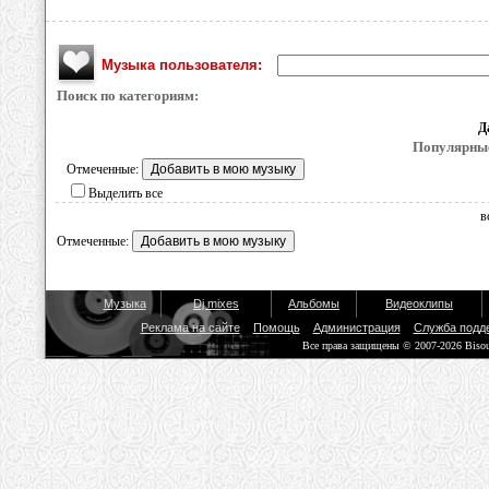
Музыка пользователя:
Поиск по категориям:
Д
Популярные
Отмеченные:
Выделить все
в
Отмеченные:
Музыка
Dj mixes
Альбомы
Видеоклипы
Реклама на сайте
Помощь
Администрация
Служба подд
Все права защищены © 2007-2026 Biso