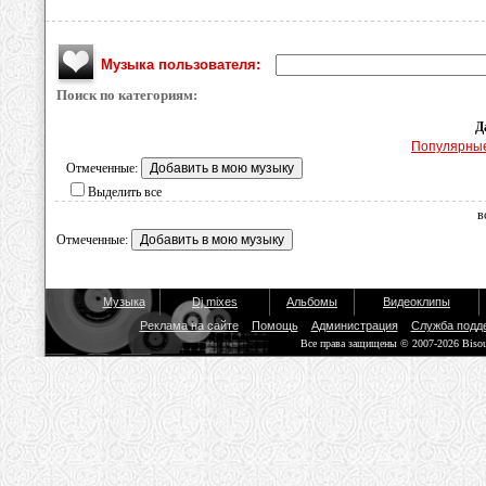
Музыка пользователя:
Поиск по категориям:
Д
Популярны
Отмеченные:
Выделить все
в
Отмеченные:
Музыка
Dj mixes
Альбомы
Видеоклипы
Реклама на сайте
Помощь
Администрация
Служба подд
Все права защищены © 2007-2026 Biso