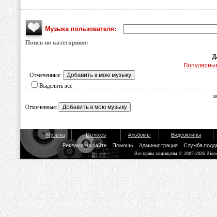
Музыка пользователя:
Поиск по категориям:
Д
Популярны
Отмеченные:
Выделить все
в
Отмеченные:
Музыка
Dj mixes
Альбомы
Видеоклипы
Реклама на сайте
Помощь
Администрация
Служба подд
Все права защищены © 2007-2026 Biso