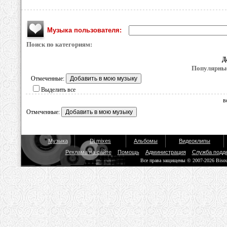
Музыка пользователя:
Поиск по категориям:
Д
Популярные
Отмеченные:
Выделить все
в
Отмеченные:
Музыка
Dj mixes
Альбомы
Видеоклипы
Реклама на сайте
Помощь
Администрация
Служба подд
Все права защищены © 2007-2026 Biso