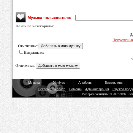
Музыка пользователя:
Поиск по категориям:
Д
Популярны
Отмеченные:
Выделить все
в
Отмеченные:
Музыка
Dj mixes
Альбомы
Видеоклипы
Реклама на сайте
Помощь
Администрация
Служба подд
Все права защищены © 2007-2026 Biso