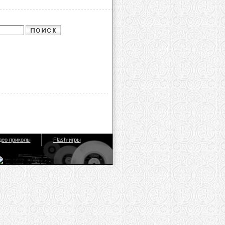
део приколы
Flash-игры