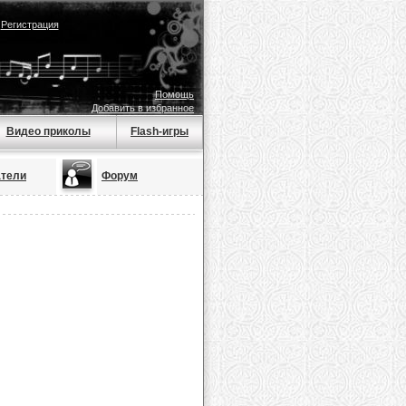
|
Регистрация
Помощь
Добавить в избранное
Видео приколы
Flash-игры
атели
Форум