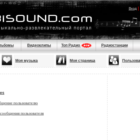
Вход
льбомы
Видеоклипы
Топ Радио
Радиостанции
Моя музыка
Моя страница
Пользов
es
бщение пользователю
 сообщения пользователя