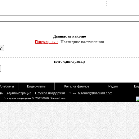
Данных не найдено
| Последние поступления
Популярные
всего одна страница
Альбомы
Видеоклипы
Каталог файлов
Радио
Ви
щь
Администрация
Служба поддержки
bisound@bisound.com
Почта:
Все права защищены © 2007-2026 Bisound.com