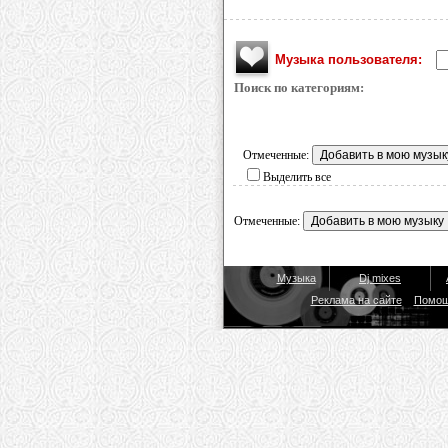
Музыка пользователя:
Поиск по категориям:
Отмеченные:
Выделить все
Отмеченные:
Музыка
Dj mixes
Реклама на сайте
Помо