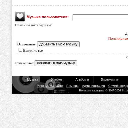
Музыка пользователя:
Поиск по категориям:
Д
Популярны
Отмеченные:
Выделить все
в
Отмеченные:
Музыка
Dj mixes
Альбомы
Видеоклипы
Реклама на сайте
Помощь
Администрация
Служба подд
Все права защищены © 2007-2026 Biso