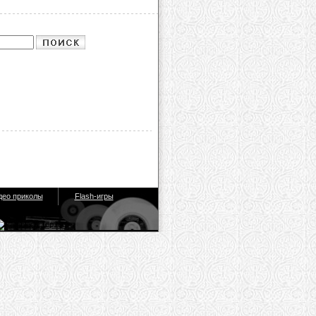
део приколы
Flash-игры