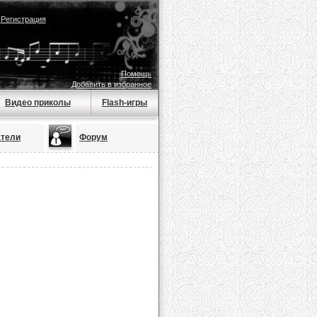
|
Регистрация
Помощь
Добавить в избранное
Видео приколы
Flash-игры
атели
Форум