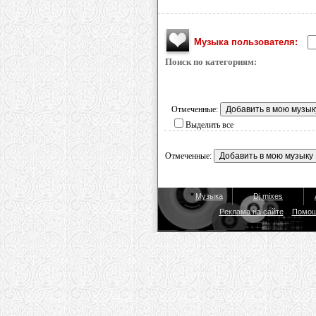
Музыка пользователя:
Поиск по категориям:
Отмеченные:
Выделить все
Отмеченные:
Музыка
Dj mixes
Реклама на сайте
Помо