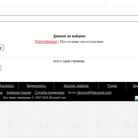
Данных не найдено
| Последние поступления
Популярные
всего одна страница
Альбомы
Видеоклипы
Каталог файлов
Радио
Ви
щь
Администрация
Служба поддержки
bisound@bisound.com
Почта:
Все права защищены © 2007-2026 Bisound.com