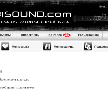
Вход
льбомы
Видеоклипы
Топ Радио
Радиостанции
Моя музыка
Моя страница
Пользов
58
бщение пользователю
 сообщения пользователя