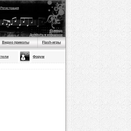
|
Регистрация
Помощь
Добавить в избранное
Видео приколы
Flash-игры
атели
Форум