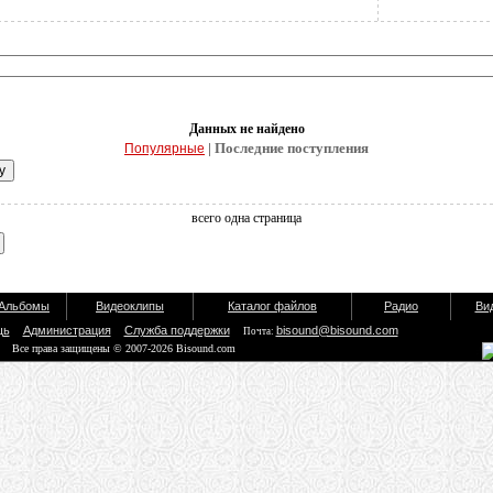
Данных не найдено
| Последние поступления
Популярные
всего одна страница
Альбомы
Видеоклипы
Каталог файлов
Радио
Ви
щь
Администрация
Служба поддержки
bisound@bisound.com
Почта:
Все права защищены © 2007-2026 Bisound.com