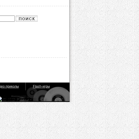
део приколы
Flash-игры