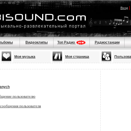
Вход
льбомы
Видеоклипы
Топ Радио
Радиостанции
Моя музыка
Моя страница
Пользов
anych
бщение пользователю
 сообщения пользователя