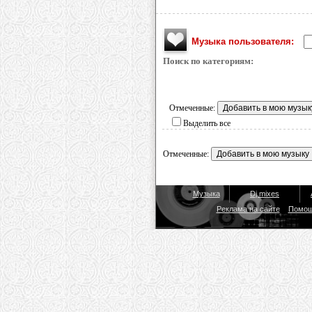
Музыка пользователя:
Поиск по категориям:
Отмеченные:
Выделить все
Отмеченные:
Музыка
Dj mixes
Реклама на сайте
Помо