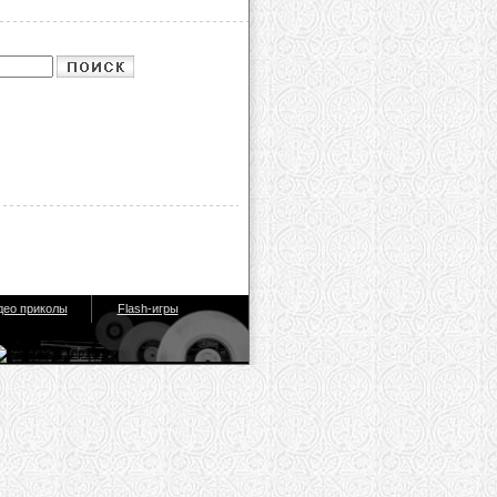
део приколы
Flash-игры