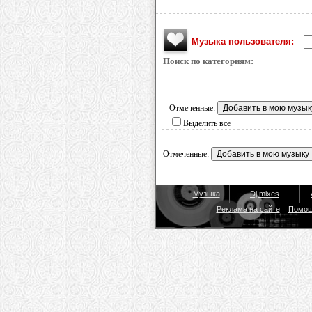
Музыка пользователя:
Поиск по категориям:
Отмеченные:
Выделить все
Отмеченные:
Музыка
Dj mixes
Реклама на сайте
Помо