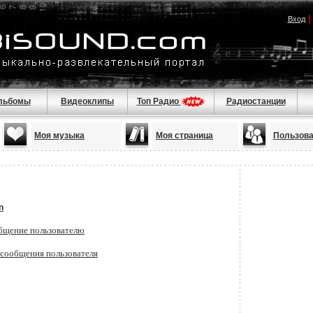
Вход
льбомы
Видеоклипы
Топ Радио
Радиостанции
Моя музыка
Моя страница
Пользов
n
бщение пользователю
 сообщения пользователя