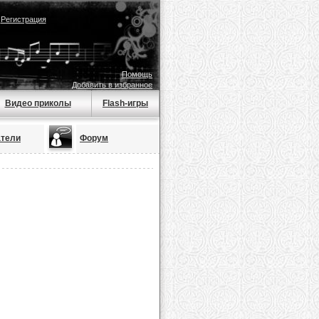
|
Регистрация
Помощь
Добавить в избранное
Видео приколы
Flash-игры
атели
Форум