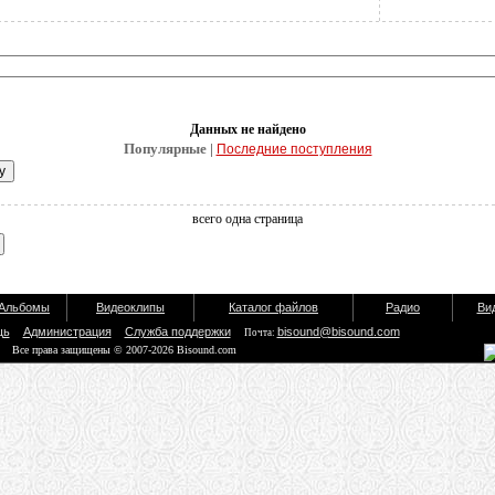
Данных не найдено
Популярные |
Последние поступления
всего одна страница
Альбомы
Видеоклипы
Каталог файлов
Радио
Ви
щь
Администрация
Служба поддержки
bisound@bisound.com
Почта:
Все права защищены © 2007-2026 Bisound.com