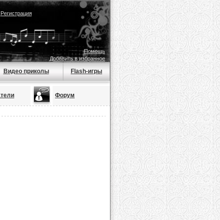
|
Регистрация
Помощь
Добавить в избранное
Видео приколы
Flash-игры
атели
Форум