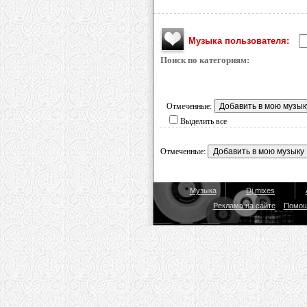
Музыка пользователя:
Поиск по категориям:
Отмеченные:
Выделить все
Отмеченные:
Музыка
Dj mixes
Реклама на сайте
Помо