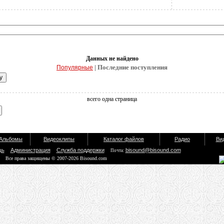
Данных не найдено
| Последние поступления
Популярные
всего одна страница
Альбомы
Видеоклипы
Каталог файлов
Радио
Ви
щь
Администрация
Служба поддержки
bisound@bisound.com
Почта:
Все права защищены © 2007-2026 Bisound.com