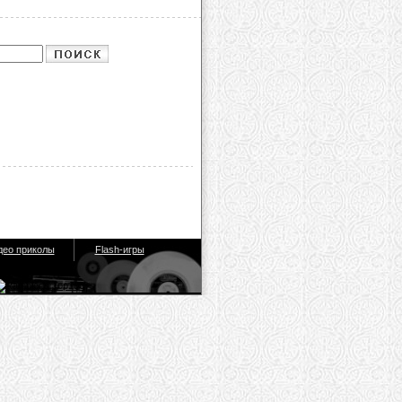
део приколы
Flash-игры