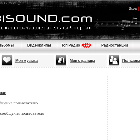
Вход
льбомы
Видеоклипы
Топ Радио
Радиостанции
Моя музыка
Моя страница
Пользов
loan
бщение пользователю
 сообщения пользователя