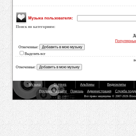
Музыка пользователя:
Поиск по категориям:
Д
Популярны
Отмеченные:
Выделить все
в
Отмеченные:
Музыка
Dj mixes
Альбомы
Видеоклипы
Реклама на сайте
Помощь
Администрация
Служба подд
Все права защищены © 2007-2026 Biso