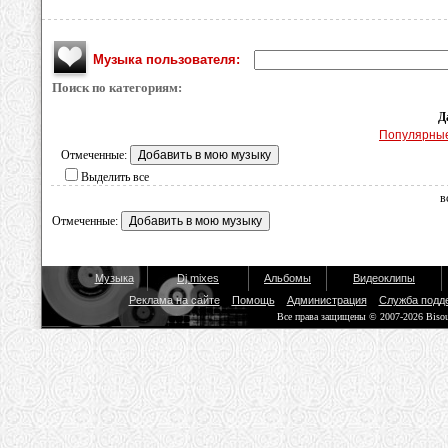
Музыка пользователя:
Поиск по категориям:
Д
Популярны
Отмеченные:
Выделить все
в
Отмеченные:
Музыка
Dj mixes
Альбомы
Видеоклипы
Реклама на сайте
Помощь
Администрация
Служба подд
Все права защищены © 2007-2026 Biso