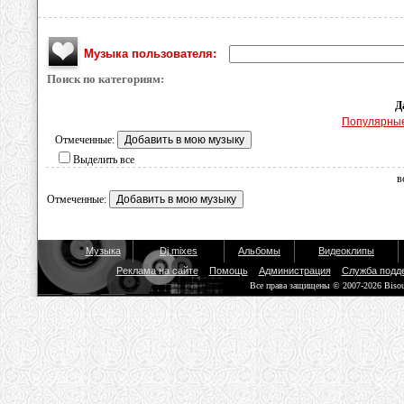
Музыка пользователя:
Поиск по категориям:
Д
Популярны
Отмеченные:
Выделить все
в
Отмеченные:
Музыка
Dj mixes
Альбомы
Видеоклипы
Реклама на сайте
Помощь
Администрация
Служба подд
Все права защищены © 2007-2026 Biso