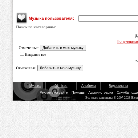
Музыка пользователя:
Поиск по категориям:
Д
Популярны
Отмеченные:
Выделить все
в
Отмеченные:
Музыка
Dj mixes
Альбомы
Видеоклипы
Реклама на сайте
Помощь
Администрация
Служба подд
Все права защищены © 2007-2026 Biso