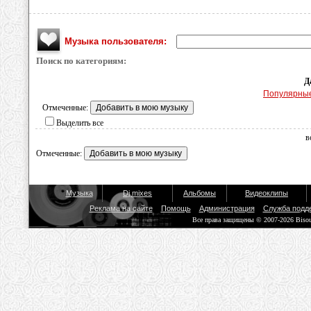
Музыка пользователя:
Поиск по категориям:
Д
Популярны
Отмеченные:
Выделить все
в
Отмеченные:
Музыка
Dj mixes
Альбомы
Видеоклипы
Реклама на сайте
Помощь
Администрация
Служба подд
Все права защищены © 2007-2026 Biso