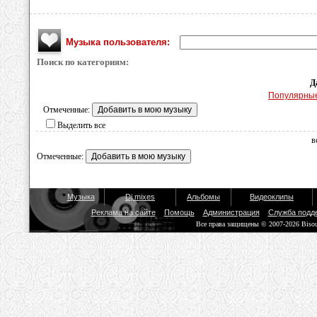
Музыка пользователя:
Поиск по категориям:
Д
Популярны
Отмеченные:
Выделить все
в
Отмеченные:
Музыка
Dj mixes
Альбомы
Видеоклипы
Реклама на сайте
Помощь
Администрация
Служба подд
Все права защищены © 2007-2026 Biso