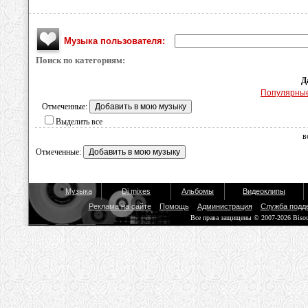
Музыка пользователя:
Поиск по категориям:
Д
Популярны
Отмеченные:
Выделить все
в
Отмеченные:
Музыка
Dj mixes
Альбомы
Видеоклипы
Реклама на сайте
Помощь
Администрация
Служба подд
Все права защищены © 2007-2026 Biso