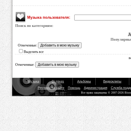
Музыка пользователя:
Поиск по категориям:
Д
Популярные
Отмеченные:
Выделить все
в
Отмеченные:
Музыка
Dj mixes
Альбомы
Видеоклипы
Реклама на сайте
Помощь
Администрация
Служба подд
Все права защищены © 2007-2026 Biso